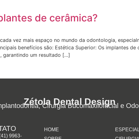
plantes de cerâmica?
 cada vez mais espaço no mundo da odontologia, especial
incipais benefícios são: Estética Superior: Os implantes d
l, garantindo um resultado […]
Zétola Dental Design
plantodontia, Cirurgia Bucomaxilofacial e Odon
TATO
HOME
ESPECIA
(41) 9963-
SOBRE
CIRURGI