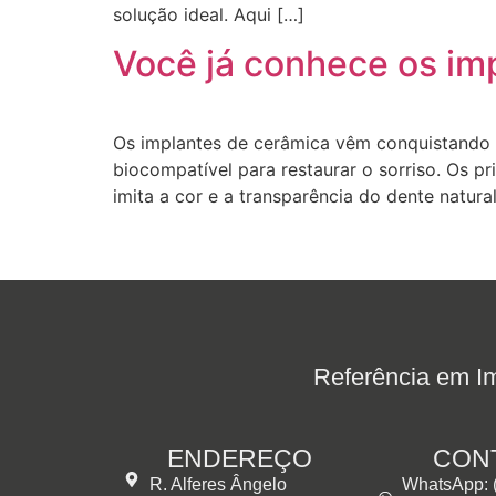
solução ideal. Aqui […]
Você já conhece os im
Os implantes de cerâmica vêm conquistando
biocompatível para restaurar o sorriso. Os pr
imita a cor e a transparência do dente natura
Referência em Im
ENDEREÇO
CON
R. Alferes Ângelo
WhatsApp: 