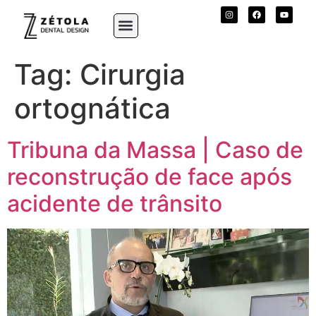
Tag:
Cirurgia
ortognática
Tribuna da Massa | Caso de
reconstrução de face após
acidente de trânsito