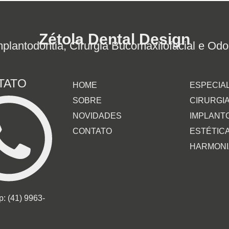
Zétola Dental Design
plantodontia, Cirurgia Bucomaxilofacial e Odon
TATO
HOME
ESPECIA
SOBRE
CIRURGI
NOVIDADES
IMPLANT
CONTATO
ESTÉTIC
HARMONI
: (41) 9963-